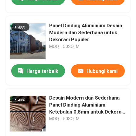
Panel Dinding Aluminium Desain
Modern dan Sederhana untuk
Dekorasi Populer
MOQ：50SQ. M
Harga terbaik
Hubungi kami
Rumah
Desain Modern dan Sederhana
Panel Dinding Aluminium
Ketebalan 0,8mm untuk Dekorasi
Produk
Populer
MOQ：50SQ. M
Tampilan VR