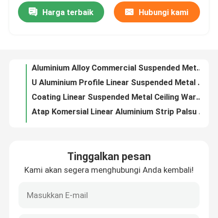
Harga terbaik
Hubungi kami
Aluminium Alloy Commercial Suspended Metal Ceiling Tiles Square Tube Ceiling Waterproof
U Aluminium Profile Linear Suspended Metal Ceiling 0.9mm Untuk Bangunan
Tentang kami
Coating Linear Suspended Metal Ceiling Warna Kayu Aluminium Baffle Ceiling
Atap Komersial Linear Aluminium Strip Palsu Ceiling Wood Grain Dengan Peluru Berbentuk
Tur Pabrik
Kantor Komersial Sistem Langit-langit Logam Ditangguhkan Kayu Eksternal Modern Berbentuk V
0.9mm Dekorasi Suspended Metal Ceiling U - Aluminium Profile Screen Ceiling
Kontrol kualitas
Dekoratif Multicolor Suspended Ceiling Metal Strips Tile Fireproof Square Tube Strip Ceiling
Plafon Logam Linier Suspended Ramah Lingkungan 0.9mm Plafon Aluminium Putih
Hubungi kami
Extruded Profile Suspended Metal Ceiling Commercial Baffle Linear Metal Strip Ceiling
0.7mm False Strip Linear Indoor Suspended Ceiling Logam Aluminium Bahan Dekoratif Bangunan
Permintaan Penawaran
Tinggalkan pesan
CE Indoor Linear Metal Strip Ceiling Water Drip Suspended Ceiling Aluminium Tahan Cuaca
Kami akan segera menghubungi Anda kembali!
Integrasi Linear Metal False Ceiling Untuk Konstruksi Bangunan Dekoratif
Panel Dinding Aluminium
Interior Aluminium Linear Suspended Metal Ceiling Ubin Langit-langit Sel Terbuka Komersial
Stasiun Metro Suspended Metal Ceiling Alum Linear Metal Open Linear Metal False Ceiling Tiles
Panel Sarang Lebah Aluminium
Sistem Langit-langit Suspended Aluminium Ditekan Logam Banyak Bentuk 0.8mm 0.9mm 1.0mm