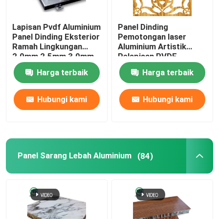
Berbaring Di Ubin Langit-Langit Logam
Lapisan Pvdf Aluminium
Panel Dinding
Panel Dinding Eksterior
Pemotongan laser
Ramah Lingkungan
Aluminium Artistik
Panel Dinding Art Deco
2.0mm 2.5mm 3.0mm
Pelapisan PVDF
Eksterior Ukiran CNC
Harga terbaik
Harga terbaik
Penutup Pendingin Udara Logam
Hubungi kami
Hubungi kami
lembaran aluminium yang diperluas
Kisi-kisi Jendela Aluminium
Panel Sarang Lebah Aluminium
(84)
Rumah Aluminium Alcoa
Kabinet aluminium