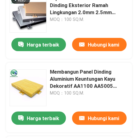
Dinding Eksterior Ramah
Lingkungan 2.0mm 2.5mm
3.0mm
MOQ：100 SQ.M.
Harga terbaik
Hubungi kami
Membangun Panel Dinding
Aluminium Keuntungan Kayu
Dekoratif AA1100 AA5005
AA3003
MOQ：100 SQ.M.
Harga terbaik
Hubungi kami