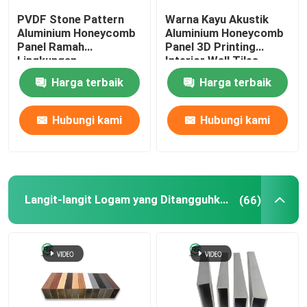
PVDF Stone Pattern
Warna Kayu Akustik
Pintu Aluminium
Aluminium Honeycomb
Aluminium Honeycomb
Panel Ramah
Panel 3D Printing
Lingkungan
Interior Wall Tiles
Harga terbaik
Harga terbaik
Hubungi kami
Hubungi kami
Langit-langit Logam yang Ditangguhkan
(66)