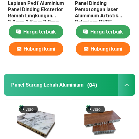
Lapisan Pvdf Aluminium
Panel Dinding
Panel Dinding Eksterior
Pemotongan laser
Berbaring Di Ubin Langit-Langit Logam
Ramah Lingkungan
Aluminium Artistik
2.0mm 2.5mm 3.0mm
Pelapisan PVDF
Eksterior Ukiran CNC
Harga terbaik
Harga terbaik
Panel Dinding Art Deco
Hubungi kami
Hubungi kami
Penutup Pendingin Udara Logam
lembaran aluminium yang diperluas
Panel Sarang Lebah Aluminium
(84)
Kisi-kisi Jendela Aluminium
Rumah Aluminium Alcoa
Kabinet aluminium