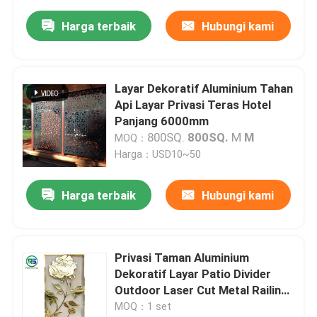
Harga terbaik
Hubungi kami
Layar Dekoratif Aluminium Tahan
Api Layar Privasi Teras Hotel
Panjang 6000mm
800SQ.
800SQ.
M
M
MOQ：
Harga：USD10~50
Harga terbaik
Hubungi kami
Privasi Taman Aluminium
Dekoratif Layar Patio Divider
Outdoor Laser Cut Metal Railing
Balcony Deck
MOQ：1 set