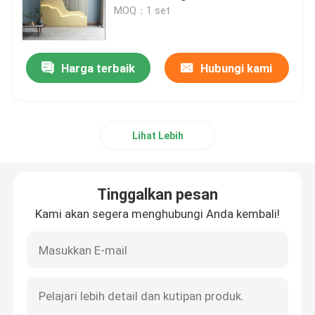
MOQ：1 set
Tentang kami
Harga terbaik
Hubungi kami
Tur Pabrik
Kontrol kualitas
Lihat Lebih
Hubungi kami
Tinggalkan pesan
Kami akan segera menghubungi Anda kembali!
Permintaan Penawaran
Panel Dinding Aluminium
Panel Sarang Lebah Aluminium