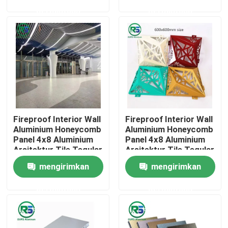
permintaan
permintaan
Tentang kami
Tur Pabrik
Kontrol kualitas
Fireproof Interior Wall
Fireproof Interior Wall
Hubungi kami
Aluminium Honeycomb
Aluminium Honeycomb
Panel 4x8 Aluminium
Panel 4x8 Aluminium
Arsitektur Tile Tegular
Arsitektur Tile Tegular
Permintaan Penawaran
mengirimkan
mengirimkan
permintaan
permintaan
Panel Dinding Aluminium
Panel Sarang Lebah Aluminium