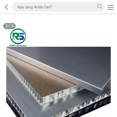
2
/
4