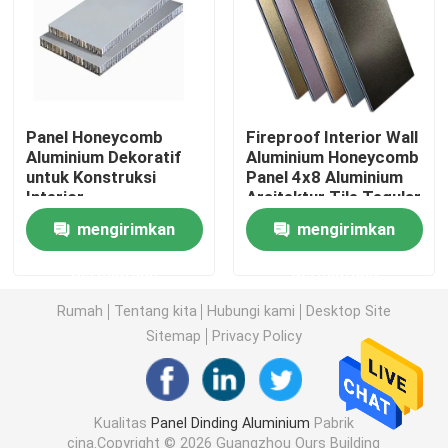
Langit-langit Logam yang Ditangguhkan
Pagar Aluminium Kontemporer
Panel Honeycomb
Fireproof Interior Wall
Aluminium Dekoratif
Aluminium Honeycomb
untuk Konstruksi
Panel 4x8 Aluminium
Klip Di Langit-Langit Logam
Interior
Arsitektur Tile Tegular
mengirimkan
mengirimkan
Sistem Naungan Matahari Aluminium
permintaan
permintaan
Layar Dekoratif Aluminium
Rumah
Tentang kita
Hubungi kami
Desktop Site
Sitemap
Privacy Policy
Railing Tangga Aluminium
Kualitas
Panel Dinding Aluminium
Pabrik
Plafon Strip Aluminium
cina.Copyright © 2026 Guangzhou Ours Building