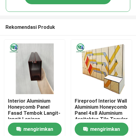
Rekomendasi Produk
Rumah
Interior Aluminium
Fireproof Interior Wall
Honeycomb Panel
Aluminium Honeycomb
Fasad Tembok Langit-
Panel 4x8 Aluminium
Produk
langit Lapisan
Arsitektur Tile Tegular
Dekoratif Marmer Biji
mengirimkan
mengirimkan
Tampilan VR