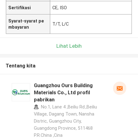
Sertifikasi
CE, ISO
Syarat-syarat pe
T/T, L/C
mbayaran
Lihat Lebih
Tentang kita
Guangzhou Ours Building
Materials Co., Ltd profil
pabrikan
No.1, Lane 4 ,Beiliu Rd.,Beiliu
Village, Dagang Town, Nansha
Distric, Guangzhou City,
Guangdong Province, 511468
P.R.China ,Cina