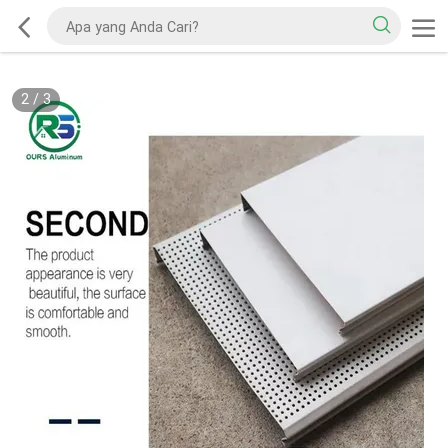
2
/
3