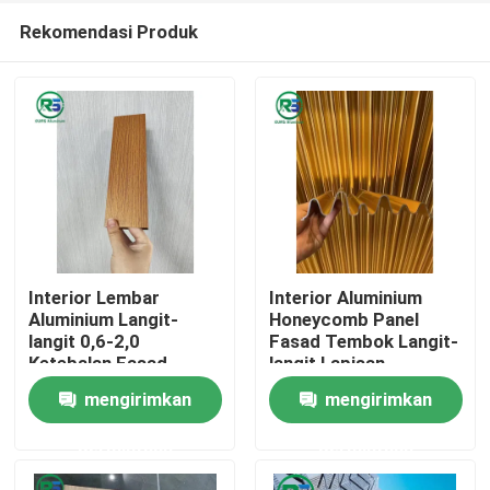
Rekomendasi Produk
Interior Lembar
Interior Aluminium
Aluminium Langit-
Honeycomb Panel
langit 0,6-2,0
Fasad Tembok Langit-
Rumah
Ketebalan Fasad
langit Lapisan
Tembok Langit-langit
Dekoratif Marmer Biji
mengirimkan
mengirimkan
Lapisan Hiasan
Produk
Marmer Biji
permintaan
permintaan
Tampilan VR