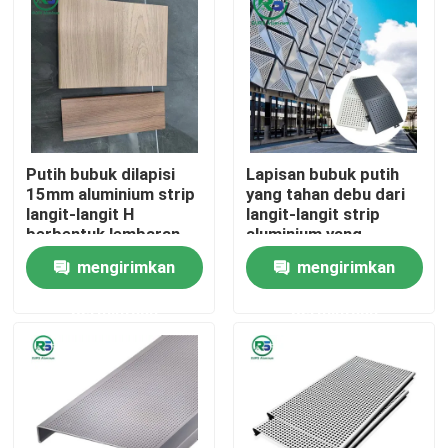
Tentang kami
Tur Pabrik
Putih bubuk dilapisi
Lapisan bubuk putih
Kontrol kualitas
15mm aluminium strip
yang tahan debu dari
langit-langit H
langit-langit strip
berbentuk lembaran
aluminium yang
Hubungi kami
Metal langit-langit
dibocorkan
mengirimkan
mengirimkan
permintaan
permintaan
Permintaan Penawaran
Panel Dinding Aluminium
Panel Sarang Lebah Aluminium