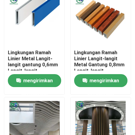
Tentang kami
Tur Pabrik
Lingkungan Ramah
Lingkungan Ramah
Kontrol kualitas
Linier Metal Langit-
Linier Langit-langit
langit gantung 0,6mm
Metal Gantung 0,8mm
Langit-langit
Langit-langit
Hubungi kami
aluminium putih
Aluminium Putih
mengirimkan
mengirimkan
permintaan
permintaan
Permintaan Penawaran
Panel Dinding Aluminium
Panel Sarang Lebah Aluminium