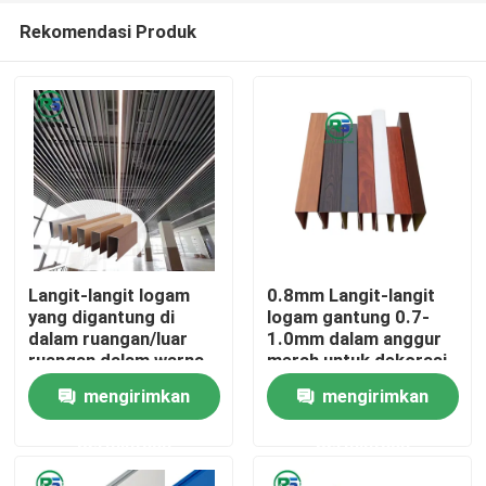
Rekomendasi Produk
Langit-langit logam
0.8mm Langit-langit
yang digantung di
logam gantung 0.7-
dalam ruangan/luar
1.0mm dalam anggur
Rumah
ruangan dalam warna
merah untuk dekorasi
merah anggur untuk
modern dan sederhana
mengirimkan
mengirimkan
penggunaan dan
Produk
aplikasi serbaguna
permintaan
permintaan
Tampilan VR