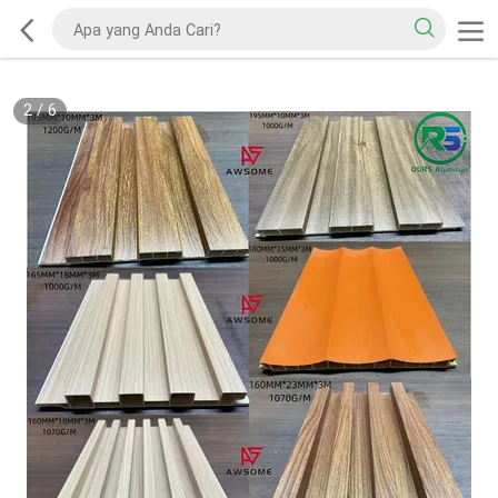
2
/
6