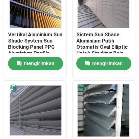
Tentang kami
Vertikal Aluminium Sun
Sistem Sun Shade
Tur Pabrik
Shade System Sun
Aluminium Putih
Blocking Panel PPG
Otomatis Oval Elliptic
Aluminium Profile
Untuk Struktur Baja
Kontrol kualitas
Shutters
Rentang Besar
mengirimkan
mengirimkan
permintaan
permintaan
Hubungi kami
Permintaan Penawaran
Panel Dinding Aluminium
Panel Sarang Lebah Aluminium