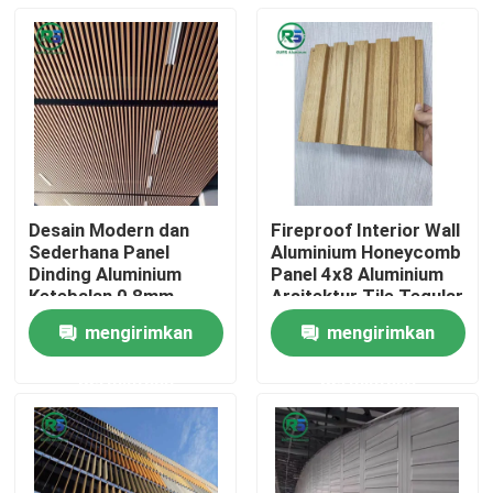
Desain Modern dan
Fireproof Interior Wall
Sederhana Panel
Aluminium Honeycomb
Dinding Aluminium
Panel 4x8 Aluminium
Ketebalan 0,8mm
Arsitektur Tile Tegular
untuk Dekorasi
mengirimkan
mengirimkan
Populer
Rumah
permintaan
permintaan
Produk
Tampilan VR