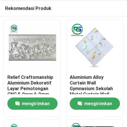
Rekomendasi Produk
Relief Craftsmanship
Aluminium Alloy
Aluminium Dekoratif
Curtain Wall
Layar Pemotongan
Gymnasium Sekolah
Rumah
CNC 5.0mm 6.0mm
Metal Curtain Wall
Modern Alloy Curtain
mengirimkan
mengirimkan
Wall
Produk
permintaan
permintaan
Tampilan VR