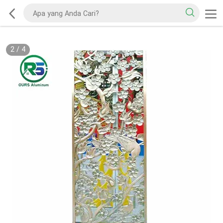
2
/
4