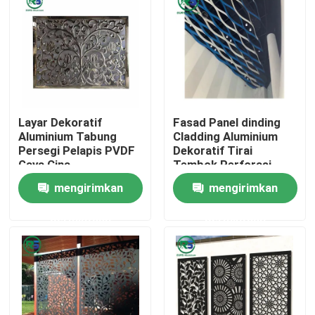
Tentang kami
Tur Pabrik
Layar Dekoratif
Fasad Panel dinding
Kontrol kualitas
Aluminium Tabung
Cladding Aluminium
Persegi Pelapis PVDF
Dekoratif Tirai
Gaya Cina
Tembok Perforasi
Hubungi kami
Metal Fasad
mengirimkan
mengirimkan
Aluminium Alloy Tirai
Tembok
permintaan
permintaan
Permintaan Penawaran
Panel Dinding Aluminium
Panel Sarang Lebah Aluminium